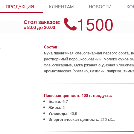
ПРОДУКЦИЯ
КЛИЕНТАМ
НОВОСТИ
КО
1500
Стол заказов:
с 8:00 до 20:00
Состав:
"
мука пшеничная хлебопекарная первого сорта, в
растворимый порошкообразный, молоко сухое об
хлебопекарные, мука ржаная обдирная хлебопека
ароматическая (орегано, базилик, паприка, тимья
Пищевая ценность 100 г. продукта:
Белки:
6,7
Жиры:
2
Углеводы:
40,9
Энергетическая ценность:
210 кКал