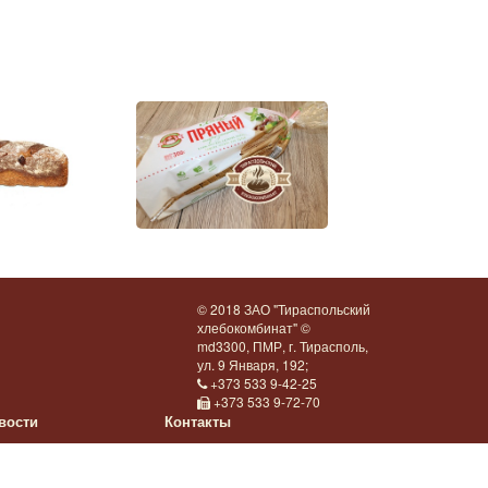
© 2018 ЗАО "Тираспольский
хлебокомбинат" ©
md3300, ПМР, г. Тирасполь,
ул. 9 Января, 192;
+373 533 9-42-25
+373 533 9-72-70
вости
Контакты