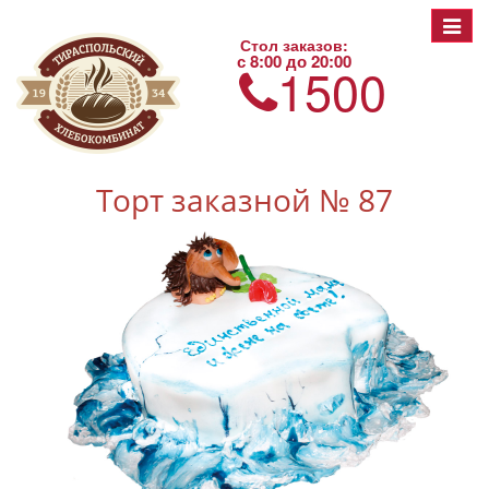
Toggle
Стол заказов:
navigat
с 8:00 до 20:00
1500
Торт заказной № 87