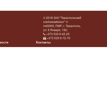
© 2018 ЗАО "Тираспольский
хлебокомбинат" ©
md3300, ПМР, г. Тирасполь,
ул. 9 Января, 192;
+373 533 9-42-25
+373 533 9-72-70
вости
Контакты