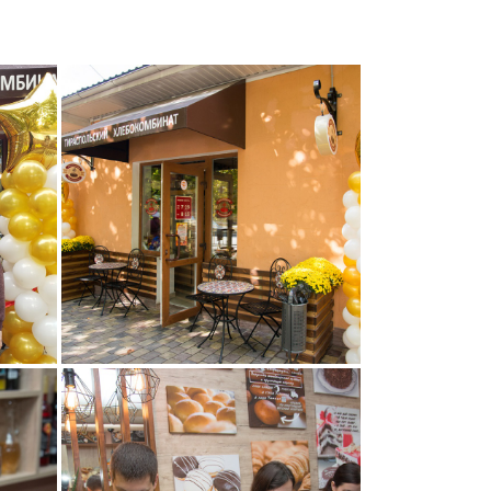
004
005