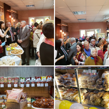
011
015