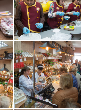
008
009