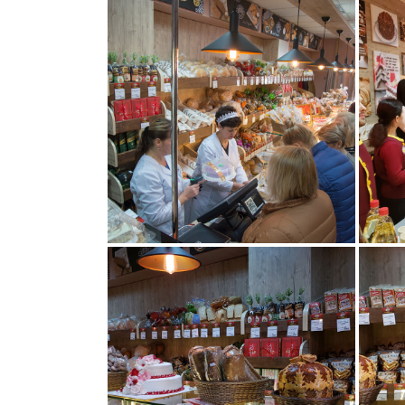
010
014