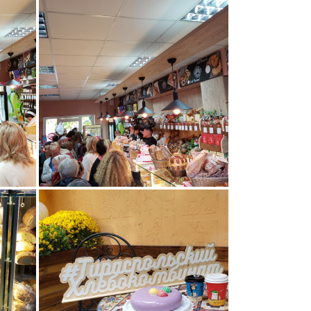
012
013
016
017