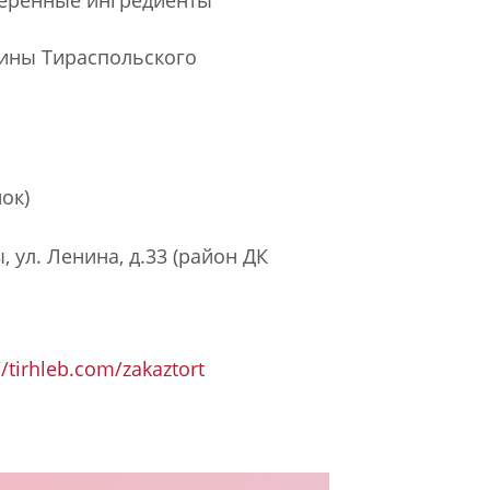
еренные ингредиенты
зины Тираспольского
нок)
 ул. Ленина, д.33 (район ДК
//tirhleb.com/zakaztort