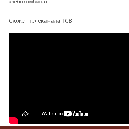
хлебокомбината.
Сюжет телеканала ТСВ